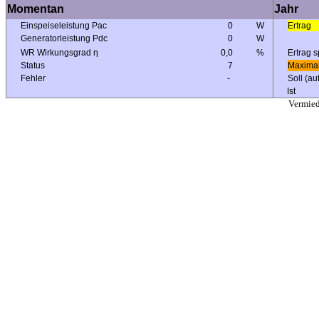
Momentan
Jahr
Einspeiseleistung Pac
0
W
Ertrag
Generatorleistung Pdc
0
W
WR Wirkungsgrad η
0,0
%
Ertrag s
Status
7
Maximal
Fehler
-
Soll (au
Ist
Vermie